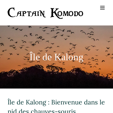
Skip
to
content
Île de Kalong
Île de Kalong : Bienvenue dans le
nid des chauves-souris