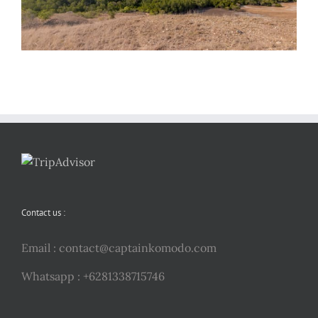
Contact us :
Email :
contact@captainkomodo.com
Whatsapp : +6281338715746