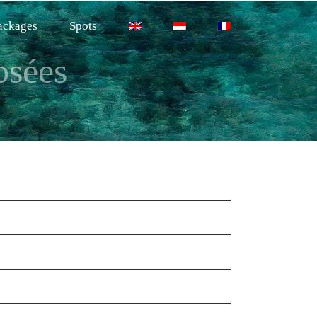
ackages
Spots
osées